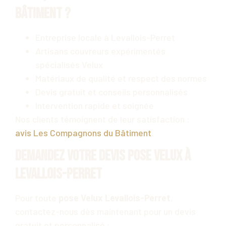
Bâtiment ?
Entreprise locale à Levallois-Perret
Artisans couvreurs expérimentés
spécialisés Velux
Matériaux de qualité et respect des normes
Devis gratuit et conseils personnalisés
Intervention rapide et soignée
Nos clients témoignent de leur satisfaction :
avis Les Compagnons du Bâtiment
.
Demandez votre devis pose Velux à
Levallois-Perret
Pour toute
pose Velux Levallois-Perret
,
contactez-nous dès maintenant pour un devis
gratuit et personnalisé :