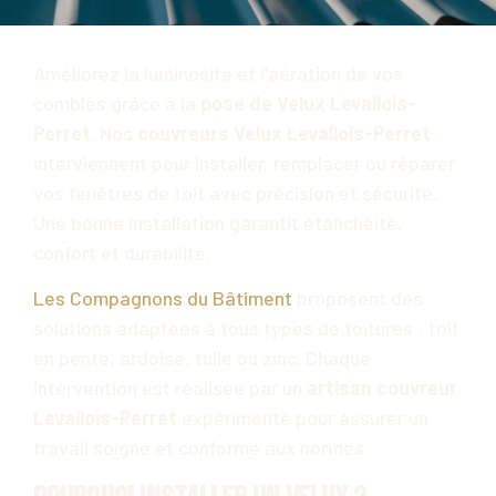
Améliorez la luminosité et l’aération de vos
combles grâce à la
pose de Velux Levallois-
Perret
. Nos
couvreurs Velux Levallois-Perret
interviennent pour installer, remplacer ou réparer
vos fenêtres de toit avec précision et sécurité.
Une bonne installation garantit étanchéité,
confort et durabilité.
Les Compagnons du Bâtiment
proposent des
solutions adaptées à tous types de toitures : toit
en pente, ardoise, tuile ou zinc. Chaque
intervention est réalisée par un
artisan couvreur
Levallois-Perret
expérimenté pour assurer un
travail soigné et conforme aux normes.