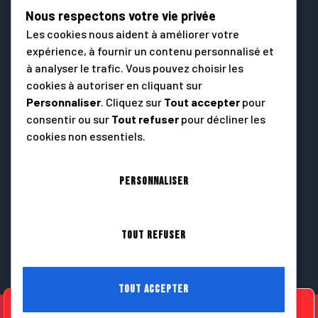
Suresnes
Nous respectons votre vie privée
Garches
Les cookies nous aident à améliorer votre
Rueil-Malmaison
expérience, à fournir un contenu personnalisé et
Sèvres
à analyser le trafic. Vous pouvez choisir les
Ville-d’Avray
cookies à autoriser en cliquant sur
Personnaliser
. Cliquez sur
Tout accepter
pour
Meudon
consentir ou sur
Tout refuser
pour décliner les
Puteaux
cookies non essentiels.
Vaucresson
Marnes-la-Coquette
Asnières-sur-Seine
Personnaliser
Courbevoie
Nanterre
Tout refuser
Colombes
Saint-Cloud
Tout accepter
06 52 91 33 43
Recevoir mon devis
Mentions Légales
SIRET : 994 313 468 00013